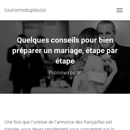
tourismeduplessis
TOGGL
Quelques conseils pour bien
préparer un mariage, étape par
étape
Published by
on
Une fois que l’ivresse de l’annonce des fiançailles est
passée, vous devez rapidement vous concentrer sur la