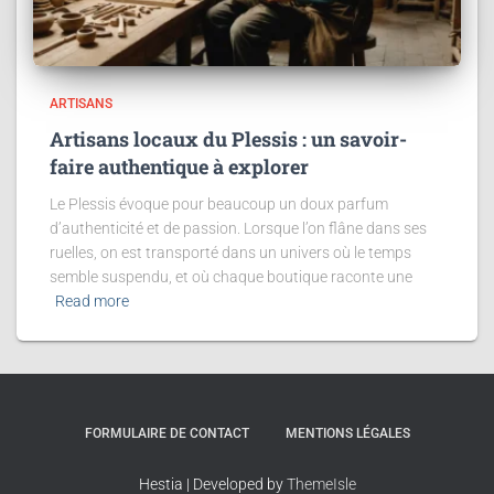
ARTISANS
Artisans locaux du Plessis : un savoir-
faire authentique à explorer
Le Plessis évoque pour beaucoup un doux parfum
d’authenticité et de passion. Lorsque l’on flâne dans ses
ruelles, on est transporté dans un univers où le temps
semble suspendu, et où chaque boutique raconte une
Read more
FORMULAIRE DE CONTACT
MENTIONS LÉGALES
Hestia | Developed by
ThemeIsle